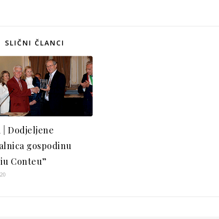
SLIČNI ČLANCI
 | Dodjeljene
alnica gospodinu
iu Conteu”
020