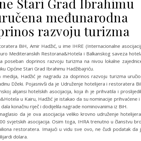
ne Stari Grad Ibrahimu
 uručena međunarodna
prinos razvoju turizma
toratera BiH, Amir Hadžić, u ime IHRE (Internacionalne asocijaci
e Euro Mediteranskih Restorana&Hotela i Balkanskog saveza hotel
a poseban doprinos razvoju turizma na nivou lokalne zajednic
iku Općine Stari Grad Ibrahimu Hadžibajriću.
ka medija, Hadžić je nagradu za doprinos razvoju turizma uručio
dinu Džeki. Pojasnivši da je Udruženje hotelijera i restoratera B
oj alijansi hotelskih asocijacija, koja ih je prihvatila i proslijedi
&Hotela u Kairu, Hadžić je istakao da su nominacije prihvaćene i
 dala konačnu riječ i dodijelila nagrade nominovanima iz BiH.
naglasio da je ova asocijacija veliko krovno udruženje hotelijera
100 svjetskih asocijacija. Osim toga, IHRA trenutno u članstvu bro
miliona restoratera. Imajući u vidu sve ovo, ne čudi podatak da 
ijardi dolara.