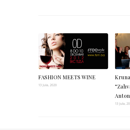
FASHION MEETS WINE
Kruna
13 Jula, 2020
“Zahv
Anton
13 Jula, 2