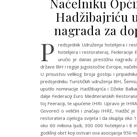
Načelniku Opći
Hadžibajriću
nagrada za do
P
redsjednik Udruženja hotelijera i res
hotelijera i restoratera), Federacij
uručio je danas prestižnu nagradu z
države BiH i regije Jugoistočne Evrope, načeln
U prisustvu velikog broja gostiju i pripadni
predsjedniku Turističkih udruženja BiH, Šemsu
uputilo nominacije Hadžibajrića i Džeke Balkansk
dalje Federaciji Euro Mediteranskih Restorana
toj Feeraciji, te upućene IHRI. Upravo je IHRA
Govoreći o veličini i značaju IHRE, Hadžić je 
restoratera cijeloga svijeta i da okuplja oko 
oko 60 miliona ljudi, 300 000 hotelijera i 8 
godišnji obrt koji ostvari ova asocijacija 950 mil