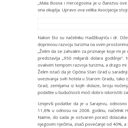
„Mala Bosna i Hercegovina je u članstvu ove v
ona okuplja. Upravo ova velika Asocijacija stoj
Nakon što su načelniku Hadžibajriću i dr. Dž
doprinosu razvoju turizma na ovim prostorima,
„Želim da se zahvalim za priznanje koje mi je
predstavlja „950 milijardi dolara godišnje
ovakvim tempom razvoja turizma, a drago mi je
Želim istaći da je Općina Stari Grad u saradn
uvezivanja svih hotela u Starom Gradu, tako 
Grad, zemljama iz kojih dolaze, broju noćen
podatke u budućnosti moći dobro iskoristiti za
Iznijevši podatke da je u Sarajevu, odnosno
11,8% u odnosu na 2008. godinu, načelnik Had
Naime, do sada je ostvaren porast dolazaka 
njegovim riječima, znači povećanje od 40%, a