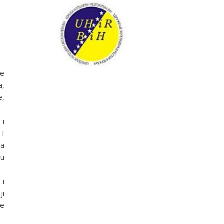
je
a,
e,
 i
iH
la
 u
 i
ji
je