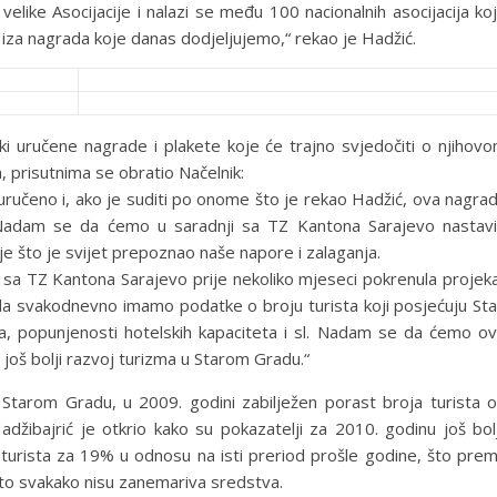
elike Asocijacije i nalazi se među 100 nacionalnih asocijacija ko
i iza nagrada koje danas dodjeljujemo,“ rekao je Hadžić.
eki uručene nagrade i plakete koje će trajno svjedočiti o njihov
 prisutnima se obratio Načelnik:
 uručeno i, ako je suditi po onome što je rekao Hadžić, ova nagra
“. Nadam se da ćemo u saradnji sa TZ Kantona Sarajevo nastavi
 što je svijet prepoznao naše napore i zalaganja.
ji sa TZ Kantona Sarajevo prije nekoliko mjeseci pokrenula projek
da svakodnevno imamo podatke o broju turista koji posjećuju Sta
ja, popunjenosti hotelskih kapaciteta i sl. Nadam se da ćemo o
 još bolji razvoj turizma u Starom Gradu.“
 Starom Gradu, u 2009. godini zabilježen porast broja turista 
žibajrić je otkrio kako su pokazatelji za 2010. godinu još bolj
turista za 19% u odnosu na isti preriod prošle godine, što pre
 to svakako nisu zanemariva sredstva.